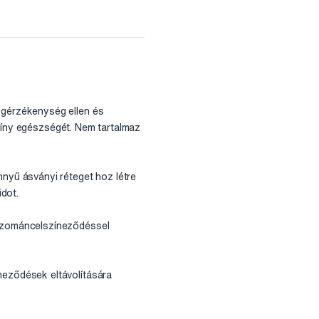
gérzékenység ellen és
z íny egészségét. Nem tartalmaz
yű ásványi réteget hoz létre
dot.
 zománcelszíneződéssel
eződések eltávolítására