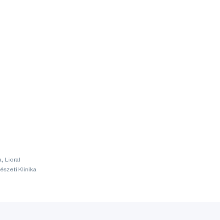
, Lioral
szeti Klinika