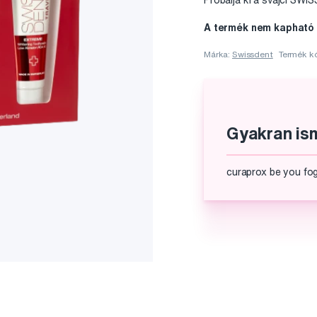
Próbálja ki a svájci SWI
A termék nem kapható
Márka:
Swissdent
Termék k
Gyakran ism
curaprox be you fo