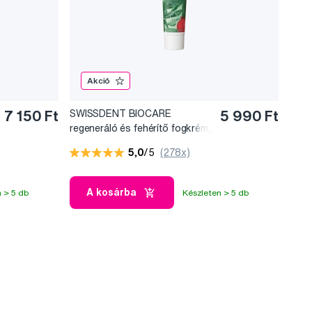
Akció
7 150 Ft
SWISSDENT BIOCARE
5 990 Ft
regeneráló és fehérítő fogkrém,
100 ml
5,0
/5
(278x)
A kosárba
 > 5 db
Készleten > 5 db