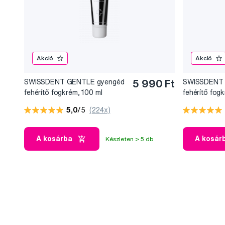
Akció
Akció
SWISSDENT GENTLE gyengéd
5 990 Ft
SWISSDENT 
fehérítő fogkrém, 100 ml
fehérítő fog
5,0
/5
(224x)
A kosárba
A kosár
Készleten > 5 db