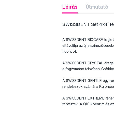
Leírás
Útmutató
SWISSDENT Set 4x4 Tes
A SWISSDENT BIOCARE fogkrém i
eltávolítja az új elszíneződése
fluoridot.
A SWISSDENT CRYSTAL öregedésg
a fogzománc felszínén. Csökken
A SWISSDENT GENTLE egy rendk
rendelkezők számára. Különösen
A SWISSDENT EXTREME fehérítő 
terveztek. A Q10 koenzim és az E