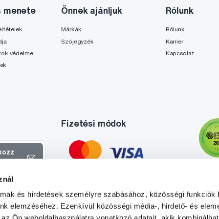
s menete
Önnek ajánljuk
Rólunk
ltételek
Márkák
Rólunk
dja
Szójegyzék
Karrier
tok védelme
Kapcsolat
lek
Fizetési módok
tkozz
el
znál
atokról és
almak és hirdetések személyre szabásához, közösségi funkciók 
l
.
unk elemzéséhez. Ezenkívül közösségi média-, hirdető- és elem
 az Ön weboldalhasználatra vonatkozó adatait, akik kombinálhat