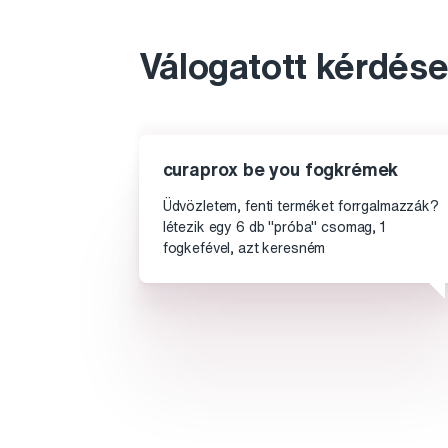
Válogatott kérdése
curaprox be you fogkrémek
Üdvözletem, fenti terméket forrgalmazzák?
létezik egy 6 db "próba" csomag, 1
fogkefével, azt keresném