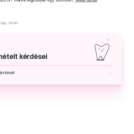
SSDENT márka legjobbjait egy szettben.
Teljes leírás
ódja: 19041
ételt kérdései
gkrémek