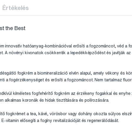
Értékelés
t the Best
nnovatív hatóanyag-kombinációval erősíti a fogzománcot, véd a fo
ket. A növényi kivonatok csökkentik a lepedékképződést és javítják a
átló fogkrém a biomineralizáció elvén alapul, amely vékony és könn
ti a fogérzékenységet és erősíti a fogzománcot. Nem tartalmaz fluori
ívül kíméletes fogfehérítő fogkrém az érzékeny fogakkal és enyhe
 alkalmas koronák és hidak tisztítására és polírozására.
fogkrémet a tea, kávé, vörösbor vagy dohány okozta súlyos elszín
-vitamin elősegíti a fogíny revitalizációját és regenerálódását.