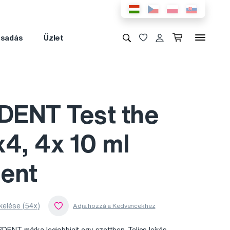
csadás
Üzlet
ENT Test the
4, 4x 10 ml
ent
kelése (54x)