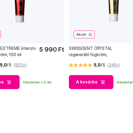
Akció
EXTREME intenzív
5 990 Ft
SWISSDENT CRYSTAL
krém, 100 ml
regeneráló fogkrém,
fluoridmentes, 100 ml
5,0
/5
(820x)
5,0
/5
(246x)
ba
A kosárba
Készleten > 5 db
Készleten