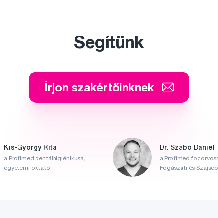
Segítünk
Írjon szakértőinknek
Kis-György Rita
Dr. Szabó Dániel
a Profimed dentálhigiénikusa,
a Profimed fogorvosa
egyetemi oktató
Fogászati és Szájsebé