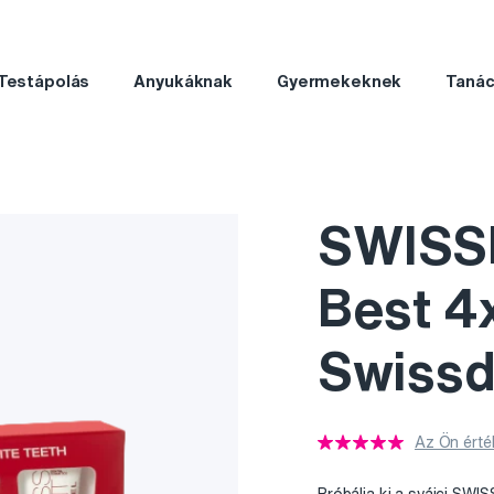
Testápolás
Anyukáknak
Gyermekeknek
Taná
SWISSD
Best 4x
Swissd
Az Ön érté