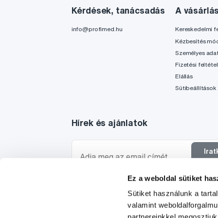
Kérdések, tanácsadás
A vásárlá
info@profimed.hu
Kereskedelmi fe
Kézbesítés mó
Személyes ada
Fizetési feltéte
Elállás
Sütibeállítások
Hírek és ajánlatok
Ira
f
Ez a weboldal sütiket has
Szeretnék tájékoztatást kapni a hírekről és ajánl
Sütiket használunk a tart
egyetértek a személyes
adataim feldolgozásáva
valamint weboldalforgalm
partnereinkkel megosztjuk