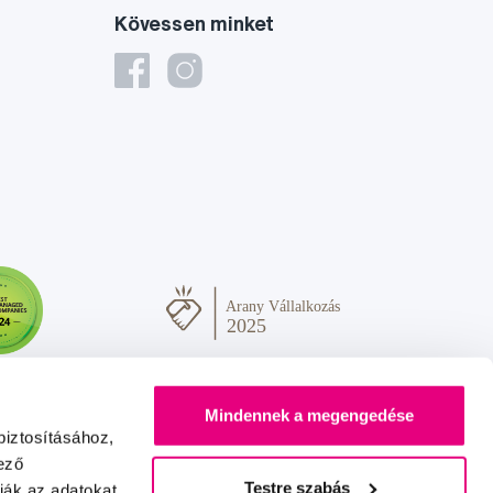
Kövessen minket
Mindennek a megengedése
biztosításához,
ező
Testre szabás
ják az adatokat