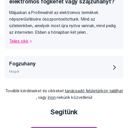
elektromos fogkefét vagy szájzuhanyt?
Májusban a Profimednél az elektromos termékek
népszerűsítésére összpontosítottunk. Mind az
üzleteinkben, amelyek most újra nyitva vannak, mind pedig
az interneten. Ebben a hónapban két jelen...
Teljes cikk
Fogzuhany
Magdi
További kérdéseket és cikkeket
tanácsadó felületünkön találhat
, vagy
írjon
nekünk közvetlenül
Segítünk