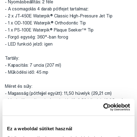
- Nyomásbeállítás: 2 féle
- A csomagolás 4 darab pótfejet tartalmaz:
- 2 x JT-450E Waterpik® Classic High-Pressure Jet Tip
- 1 x OD-100E Waterpik® Orthodontic Tip
- 1 x PS-100E Waterpik® Plaque Seeker™ Tip
- Forgó egység: 360°-ban forog
- LED funkció jelző: igen
Tartály:
- Kapacitás: 7 uncia (207 ml)
- Működési idő: 45 mp
Méret és súly:
- Magasság (pótfejjel együtt): 11,50 hüvelyk (29,21 cm)
- Maximális szélesség (az alapjánál): 2,50 hüvelyk (6,35 cm)
- Maximális mélység (az alapjánál): 3,50 hüvelyk (8,89 cm)
- A készülék súlya: 0,366 kg (0,366 kg)
Ez a weboldal sütiket használ
Figyelmeztetés: A szájzuhany tartályának tisztításához ne
használjon mosogatógépet, mert a tartály deformálódhat.