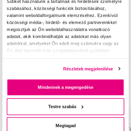
Sütiket használunk a tartalmak és hirdetések személyre
szabásához, közösségi funkciók biztosításához,
Értékelés
valamint weboldalforgalmunk elemzéséhez. Ezenkívül
közösségi média-, hirdető- és elemező partnereinkkel
megosztjuk az Ön weboldalhasználatra vonatkozó
adatait, akik kombinálhatják az adatokat más olyan
adatokkal, amelyeket Ön adott meg számukra vagy az
Ajánlott termékek
Ön által használt más szolgáltatásokból gyűjtöttek.
Elektromos készülékek
Szájzuhanyok
Szájzuhanyok felnőtteknek
Utazó szájzuhanyok
Részletek megjelenítése
Elektromos készülékek Waterpik
Szájzuhanyok Waterpik
Mindennek a megengedése
Szájzuhanyok felnőtteknek Waterpik
Utazó szájzuhanyok Waterpik
Testre szabás
Megtagad