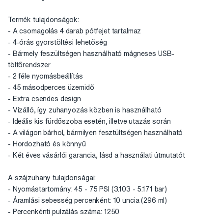
Termék tulajdonságok:
- A csomagolás 4 darab pótfejet tartalmaz
- 4-órás gyorstöltési lehetőség
- Bármely feszültségen használható mágneses USB-
töltőrendszer
- 2 féle nyomásbeállítás
- 45 másodperces üzemidő
- Extra csendes design
- Vízálló, így zuhanyozás közben is használható
- Ideális kis fürdőszoba esetén, illetve utazás során
- A világon bárhol, bármilyen fesztültségen használható
- Hordozható és könnyű
- Két éves vásárlói garancia, lásd a használati útmutatót
A szájzuhany tulajdonságai:
- Nyomástartomány: 45 - 75 PSI (3.103 - 5.171 bar)
- Áramlási sebesség percenként: 10 uncia (296 ml)
- Percenkénti pulzálás száma: 1250