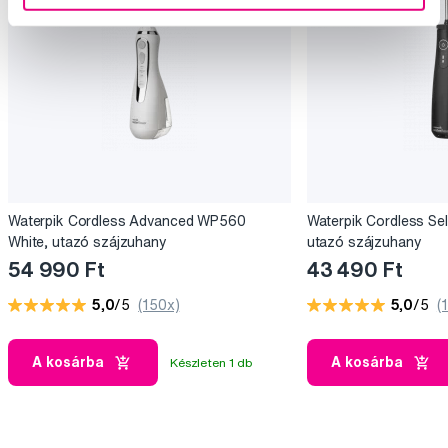
Waterpik Cordless Advanced WP560
Waterpik Cordless Se
White, utazó szájzuhany
utazó szájzuhany
54 990 Ft
43 490 Ft
5,0
/5
(150x)
5,0
/5
(
A kosárba
A kosárba
Készleten 1 db