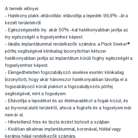
A termék előnyei:
- Hatékony plakk-eltávolítás: eltávolítja a lepedék 99,9% -át a
kezelt területekről.
- Egészségesebb íny: akár 50% -kal hatékonyabban javítja az
íny egészségét a fogselyemhez képest.
- Ideális implantátummal rendelkezők számára: a Plack Seeker®
pótfej segítségével klinikailag bizonyítottan kétszer
hatékonyabban javítja az implantátum körüli fogíny egészségét a
fogselyemhez képest.
- Elengedhetetlen fogszabályozó viselése esetén: klinikailag
bizonyított, hogy akár háromszor hatékonyabban távoltja el a
fogszabályozó körüli plakkot a fogszabályozós pótfej
segítségével, mint a fogselyem.
- Eltávolítja a lepedéket és az ételmaradékot a fogak közül, és
az ínyvonal alatti területről, ahová a fogkefe és a fogselyem már
nem ér el.
- Hihetetlenül friss és tiszta érzést biztosít a szájban.
- Kiválóan alkalmas implantátummal, koronával, híddal vagy
kerámia héjjal rendelkezők számára.