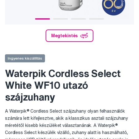
Megtekintés
Ingyenes kiszállítás
Waterpik Cordless Select
White WF10 utazó
szájzuhany
A Waterpik® Cordless Select szájzuhany olyan felhasználók
számára lett kifejlesztve, akik a klasszikus asztali szájzuhany
méretétől kisebb készüléket választanának. A Waterpik®
Cordless Select készülék vízálló, zuhany alatt is használható,