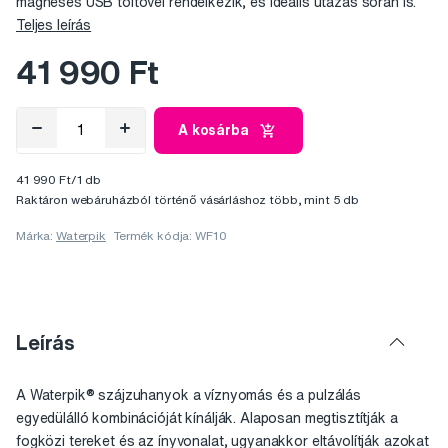
mágneses USB töltővel rendelkezik, és ideális utazás során is.
Teljes leírás
41 990 Ft
A kosárba
41 990 Ft/1 db
Raktáron webáruházból történő vásárláshoz több, mint 5 db
Márka:
Waterpik
Termék kódja: WF10
Leírás
A Waterpik® szájzuhanyok a víznyomás és a pulzálás
egyedülálló kombinációját kínálják. Alaposan megtisztítják a
fogközi tereket és az ínyvonalat, ugyanakkor eltávolítják azokat