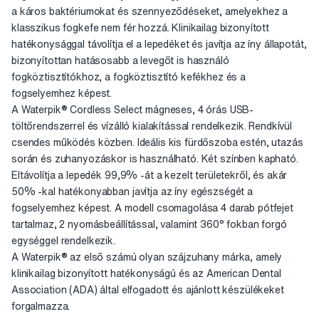
a káros baktériumokat és szennyeződéseket, amelyekhez a
klasszikus fogkefe nem fér hozzá. Klinikailag bizonyított
hatékonysággal távolítja el a lepedéket és javítja az íny állapotát,
bizonyítottan hatásosabb a levegőt is használó
fogköztisztítókhoz, a fogköztisztító kefékhez és a
fogselyemhez képest.
A Waterpik® Cordless Select mágneses, 4 órás USB-
töltőrendszerrel és vízálló kialakítással rendelkezik. Rendkívül
csendes működés közben. Ideális kis fürdőszoba estén, utazás
során és zuhanyozáskor is használható. Két színben kapható.
Eltávolítja a lepedék 99,9% -át a kezelt területekről, és akár
50% -kal hatékonyabban javítja az íny egészségét a
fogselyemhez képest. A modell csomagolása 4 darab pótfejet
tartalmaz, 2 nyomásbeállítással, valamint 360° fokban forgó
egységgel rendelkezik.
A Waterpik® az első számú olyan szájzuhany márka, amely
klinikailag bizonyított hatékonyságú és az American Dental
Association (ADA) által elfogadott és ajánlott készülékeket
forgalmazza.