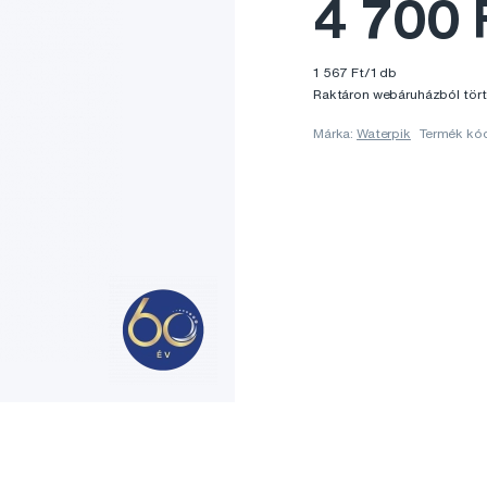
4 700 
1 567 Ft/1 db
Raktáron webáruházból tört
Márka:
Waterpik
Termék kód