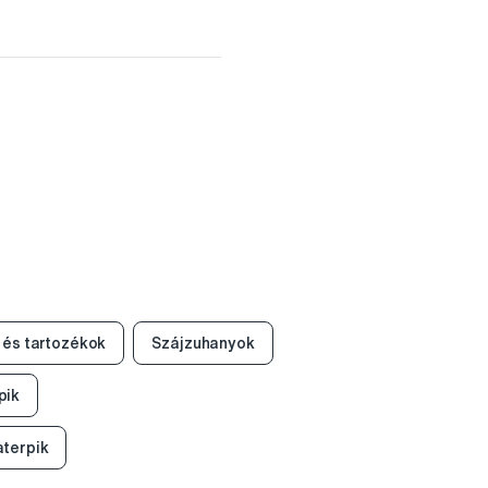
 és tartozékok
Szájzuhanyok
pik
terpik