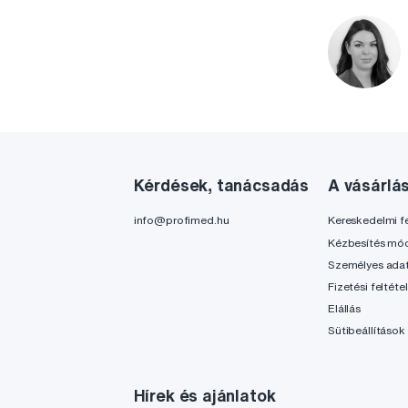
Kérdések, tanácsadás
A vásárlá
info@profimed.hu
Kereskedelmi fe
Kézbesítés mó
Személyes ada
Fizetési feltéte
Elállás
Sütibeállítások
Hírek és ajánlatok