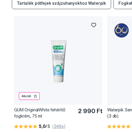
Tartalék pótfejek szájzuhanyokhoz Waterpik
Fogkef
Akció
GUM OriginalWhite fehérítő
2 990 Ft
Waterpik Sen
fogkrém, 75 ml
(3 db)
5,0
/5
(349x)