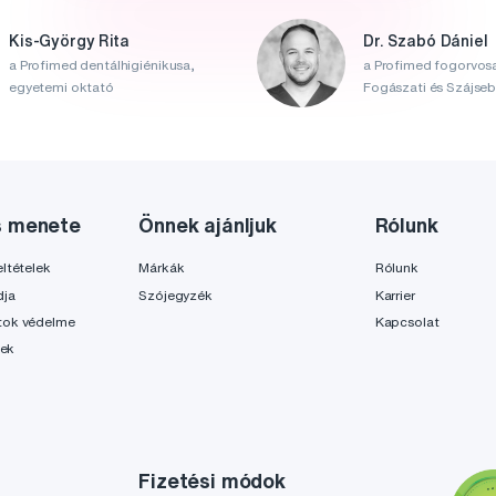
Kis-György Rita
Dr. Szabó Dániel
a Profimed dentálhigiénikusa,
a Profimed fogorvosa
egyetemi oktató
Fogászati és Szájsebé
s menete
Önnek ajánljuk
Rólunk
ltételek
Márkák
Rólunk
dja
Szójegyzék
Karrier
tok védelme
Kapcsolat
lek
Fizetési módok