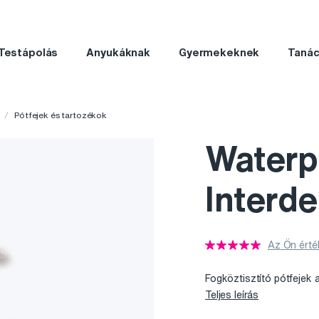
Testápolás
Anyukáknak
Gyermekeknek
Taná
Pótfejek és tartozékok
Waterp
Interde
Az Ön érté
Fogköztisztító pótfejek
Teljes leírás