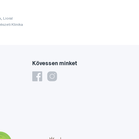
, Lioral
szeti Klinika
Kövessen minket