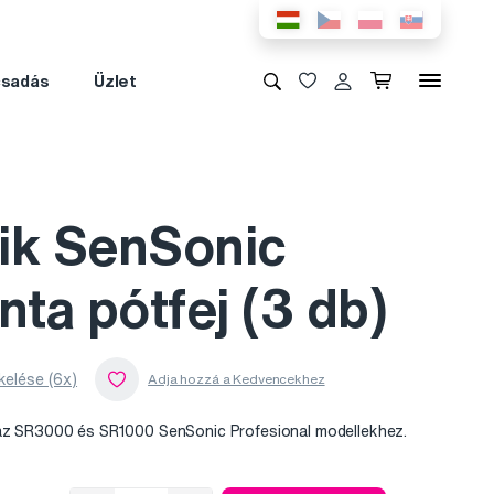
csadás
Üzlet
ik SenSonic
nta pótfej (3 db)
kelése (6x)
 az SR3000 és SR1000 SenSonic Profesional modellekhez.