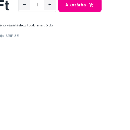
Ft
A kosárba
énő vásárláshoz több, mint 5 db
ja: SRIP-3E