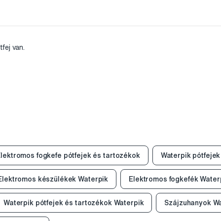
fej van.
lektromos fogkefe pótfejek és tartozékok
Waterpik pótfejek
Elektromos készülékek Waterpik
Elektromos fogkefék Water
Waterpik pótfejek és tartozékok Waterpik
Szájzuhanyok Wa