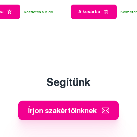
ba
A kosárba
Készleten > 5 db
Készleten
Segítünk
Írjon szakértőinknek