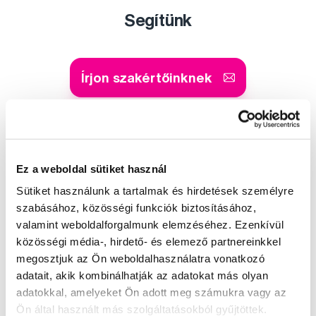
Segítünk
Írjon szakértőinknek
Ez a weboldal sütiket használ
Kis-György Rita
a Profimed dentálhigiénikusa, egyetemi
Sütiket használunk a tartalmak és hirdetések személyre
oktató
szabásához, közösségi funkciók biztosításához,
valamint weboldalforgalmunk elemzéséhez. Ezenkívül
Dr. Szabó Dániel
közösségi média-, hirdető- és elemező partnereinkkel
a Profimed fogorvosa, Lioral Fogászati
megosztjuk az Ön weboldalhasználatra vonatkozó
és Szájsebészeti Klinika
adatait, akik kombinálhatják az adatokat más olyan
adatokkal, amelyeket Ön adott meg számukra vagy az
Ön által használt más szolgáltatásokból gyűjtöttek.