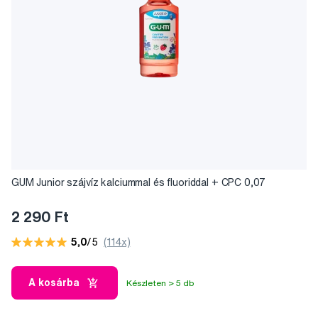
GUM Junior szájvíz kalciummal és fluoriddal + CPC 0,07
2 290 Ft
5,0
/5
(114x)
A kosárba
Készleten > 5 db