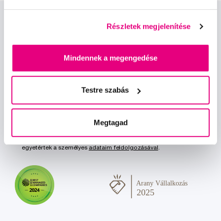
Részletek megjelenítése
Mindennek a megengedése
Hírek és ajánlatok
Testre szabás
Iratkozz fel
Megtagad
Szeretnék tájékoztatást kapni a hírekről és ajánlatokról és
egyetértek a személyes
adataim feldolgozásával
.