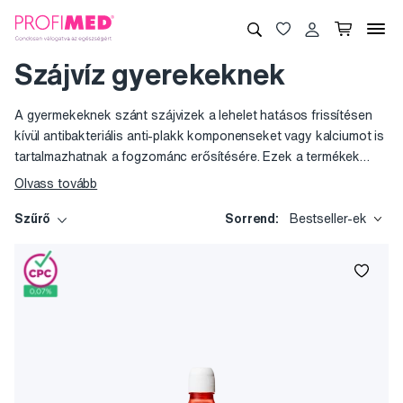
Szájvíz gyerekeknek
A gyermekeknek szánt szájvizek a lehelet hatásos frissítésen
kívül antibakteriális anti-plakk komponenseket vagy kalciumot is
tartalmazhatnak a fogzománc erősítésére. Ezek a termékek
ideálisak lehetnek rögzített fogszabályozót viselők számára is.i
Olvass tovább
6 év alatti gyermekek számára használtuk nem ajánlott, mivel ők
még lenyelhetik a folyadékot.
Szűrő
Sorrend:
Bestseller-ek