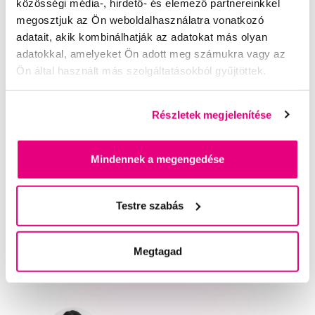
közösségi média-, hirdető- és elemező partnereinkkel
megosztjuk az Ön weboldalhasználatra vonatkozó
Everyday Baby szilikon kanál, Natúr Piros, 2 db
adatait, akik kombinálhatják az adatokat más olyan
4 500 Ft
adatokkal, amelyeket Ön adott meg számukra vagy az
Ön által használt más szolgáltatásokból gyűjtöttek.
0,0
/5
(0x)
Részletek megjelenítése
A kosárba
Készleten 3 db
Mindennek a megengedése
Segítünk
Testre szabás
Írjon szakértőinknek
Megtagad