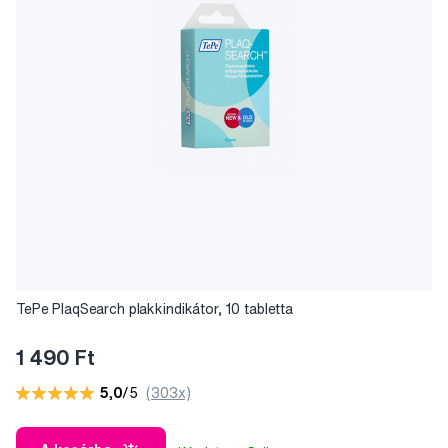
TePe PlaqSearch plakkindikátor, 10 tabletta
1 490 Ft
5,0
/5
(303x)