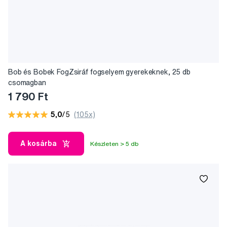
Bob és Bobek FogZsiráf fogselyem gyerekeknek, 25 db
csomagban
1 790 Ft
5,0
/5
(105x)
A kosárba
Készleten > 5 db