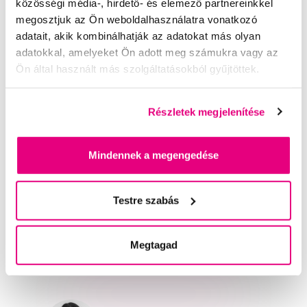
közösségi média-, hirdető- és elemező partnereinkkel
megosztjuk az Ön weboldalhasználatra vonatkozó
Miradent Plaque Agent, 500 ml
adatait, akik kombinálhatják az adatokat más olyan
3 590 Ft
adatokkal, amelyeket Ön adott meg számukra vagy az
Ön által használt más szolgáltatásokból gyűjtöttek.
4,5
/5
(98x)
Részletek megjelenítése
A kosárba
Készleten 1 db
Mindennek a megengedése
Segítünk
Testre szabás
Írjon szakértőinknek
Megtagad