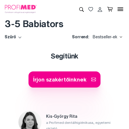
3-5 Babiators
Szűrő
Sorrend:
Bestseller-ek
Segítünk
Írjon szakértőinknek
Kis-György Rita
a Profimed dentálhigiénikusa, egyetemi
oktató