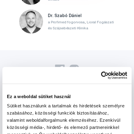
Dr. Szabó Dániel
a Profimed fogorvosa, Lioral Fogászati
és Szájsebészeti Klinika
Ez a weboldal sütiket használ
Hírek és ajánlatok
Sütiket használunk a tartalmak és hirdetések személyre
szabásához, közösségi funkciók biztosításához,
Iratkozz fel
valamint weboldalforgalmunk elemzéséhez. Ezenkívül
közösségi média-, hirdető- és elemező partnereinkkel
Szeretnék tájékoztatást kapni a hírekről és ajánlatokról és