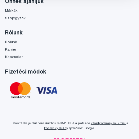
Önnek ajánljuk
Márkák
Szójegyzék
Rólunk
Rólunk
Karrier
Kapcsolat
Fizetési módok
Tato stránka je chráněna službou reCAPTCHA a platí zde
Zásady ochrany soukromí
a
Podmínky služby
společnosti Google.