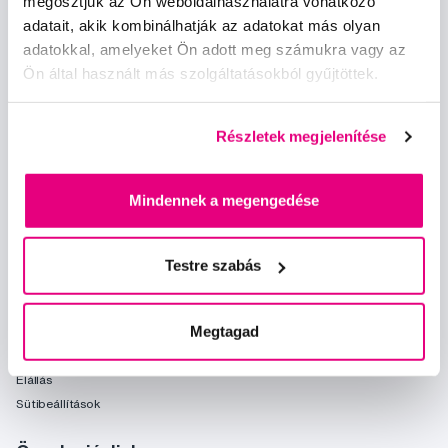
megosztjuk az Ön weboldalhasználatra vonatkozó
egyetértek a személyes
adataim feldolgozásával
.
adatait, akik kombinálhatják az adatokat más olyan
adatokkal, amelyeket Ön adott meg számukra vagy az
Ön által használt más szolgáltatásokból gyűjtöttek.
Részletek megjelenítése
Kérdések, tanácsadás
Mindennek a megengedése
info@profimed.hu
A vásárlás menete
Testre szabás
Kereskedelmi feltételek
Kézbesítés módja
Megtagad
Személyes adatok védelme
Fizetési feltételek
Elállás
Sütibeállítások