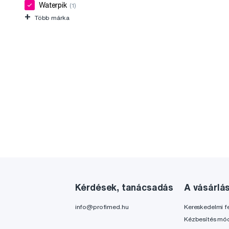
Waterpik
(1)
+
Több márka
Kérdések, tanácsadás
A vásárlá
info@profimed.hu
Kereskedelmi fe
Kézbesítés mó