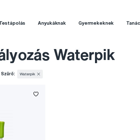
Testápolás
Anyukáknak
Gyermekeknek
Taná
ályozás Waterpik
Szűrő:
Waterpik