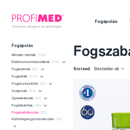
Fogápolás
Fogápolás
Fogszab
Minden termék
(519)
Elektromos készülékek
(119)
Sorrend:
Bestseller-ek
Fogkrémek
(81)
Fogkefék
(179)
Fogköztisztítók
(91)
Szájvizek
(34)
Gyerekeknek
(91)
Fogfehérítés
(46)
Fogszabályozás
(21)
Különleges gondoskodás
(33)