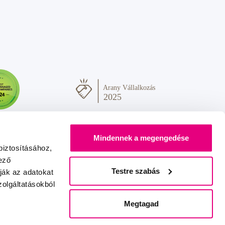
Mindennek a megengedése
biztosításához,
ező
Testre szabás
ják az adatokat
olgáltatásokból
Sok szeretettel Önnek
IZON
+
2FRESH
Megtagad