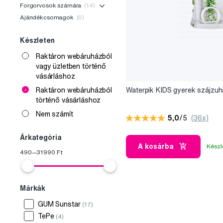
Forgorvosok számára
(14)
Ajándékcsomagok
(6)
Készleten
Raktáron webáruházból
vagy üzletben történő
vásárláshoz
Waterpik KIDS gyerek szájzu
Raktáron webáruházból
történő vásárláshoz
Nem számít
5,0
/5
(36x)
Árkategória
A kosárba
Készl
490
—
31990
Ft
Márkák
GUM Sunstar
(17)
TePe
(4)