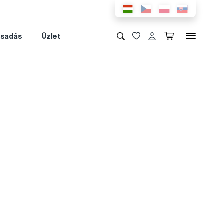
csadás
Üzlet