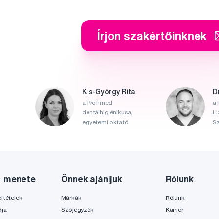
Írjon szakértőinknek
Kis-György Rita
D
a Profimed
a 
dentálhigiénikusa,
Li
egyetemi oktató
Sz
s menete
Önnek ajánljuk
Rólunk
ltételek
Márkák
Rólunk
dja
Szójegyzék
Karrier