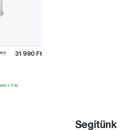
hany
31 990 Ft
eten > 5 db
Segítünk