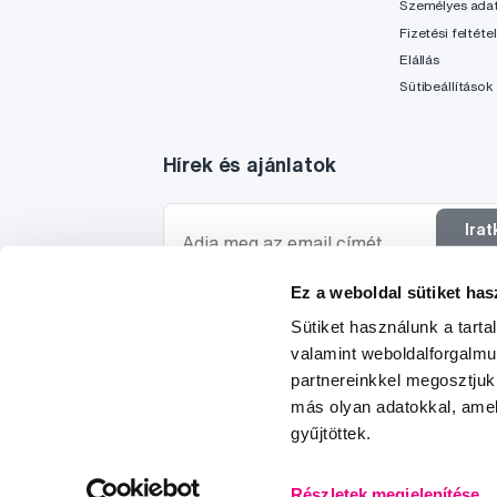
Személyes ada
Fizetési feltéte
Elállás
Sütibeállítások
Hírek és ajánlatok
Ira
f
Ez a weboldal sütiket has
Szeretnék tájékoztatást kapni a hírekről és ajánl
Sütiket használunk a tart
egyetértek a személyes
adataim feldolgozásáva
valamint weboldalforgalm
partnereinkkel megosztjuk
más olyan adatokkal, amel
gyűjtöttek.
© 1997-2026
Részletek megjelenítése