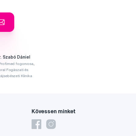
r. Szabó Dániel
Profimed fogorvosa,
oral Fogászati és
ájsebészeti Klinika
Kövessen minket