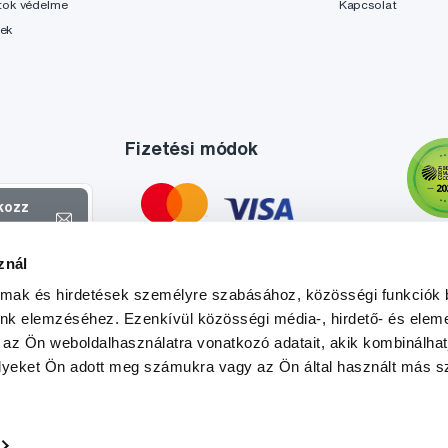
tok védelme
Kapcsolat
lek
Fizetési módok
tkozz
el
znál
atokról és
almak és hirdetések személyre szabásához, közösségi funkciók 
l
.
unk elemzéséhez. Ezenkívül közösségi média-, hirdető- és elem
 az Ön weboldalhasználatra vonatkozó adatait, akik kombinálhat
yeket Ön adott meg számukra vagy az Ön által használt más sz
Tato stránka je chráněna službou reCAPTCHA a platí zde
Zásady ochrany soukromí
a
Podmínky služby
společnosti Google.