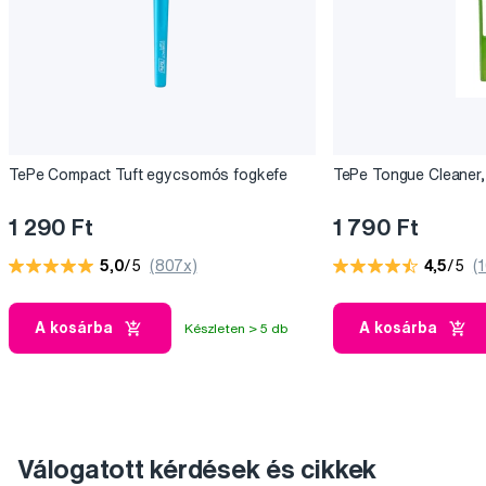
TePe Compact Tuft egycsomós fogkefe
TePe Tongue Cleaner, 
1 290 Ft
1 790 Ft
5,0
/5
(807x)
4,5
/5
(
A kosárba
A kosárba
Készleten > 5 db
Válogatott kérdések és cikkek