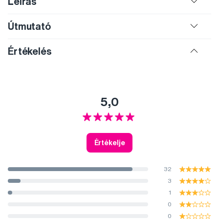
Leírás
Útmutató
Értékelés
5,0
Értékelje
32
3
1
0
0