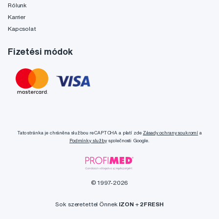
Rólunk
Karrier
Kapcsolat
Fizetési módok
Tato stránka je chráněna službou reCAPTCHA a platí zde
Zásady ochrany soukromí
a
Podmínky služby
společnosti Google.
© 1997-2026
Sok szeretettel Önnek
IZON
+
2FRESH