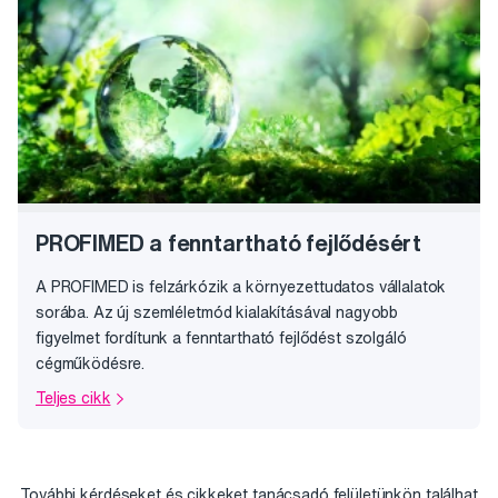
PROFIMED a fenntartható fejlődésért
A PROFIMED is felzárkózik a környezettudatos vállalatok
sorába. Az új szemléletmód kialakításával nagyobb
figyelmet fordítunk a fenntartható fejlődést szolgáló
cégműködésre.
Teljes cikk
További kérdéseket és cikkeket
tanácsadó felületünkön találhat