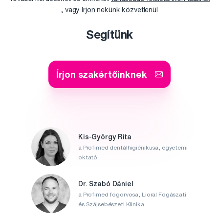
, vagy
írjon
nekünk közvetlenül
Segítünk
Írjon szakértőinknek
Kis-György Rita
a Profimed dentálhigiénikusa, egyetemi
oktató
Dr. Szabó Dániel
a Profimed fogorvosa, Lioral Fogászati
és Szájsebészeti Klinika